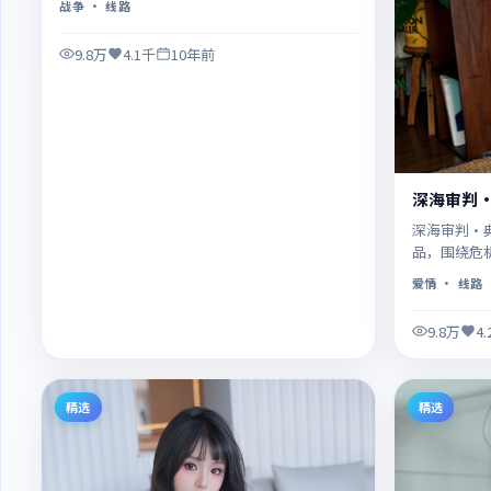
战争
· 线路
9.8万
4.1千
10年前
深海审判
深海审判·
品，围绕危
奏紧凑，值
爱情
· 线路
9.8万
4
精选
精选