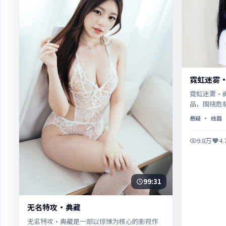
霓虹迷雾
霓虹迷雾·
品，围绕危
奏紧凑，值
悬疑
· 线路
9.8万
4
99:31
无名特攻·典藏
无名特攻·典藏是一部以惊悚为核心的影视作