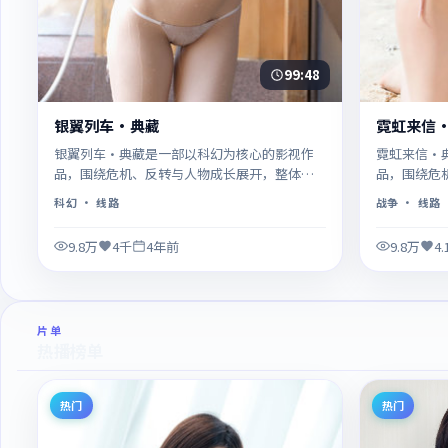
99:48
银翼列车·典藏
霓虹来信
银翼列车·典藏是一部以科幻为核心的影视作
霓虹来信·
品，围绕危机、反转与人物成长展开，整体节
品，围绕危
奏紧凑，值得推荐观看。
奏紧凑，值
科幻
· 线路
战争
· 线路
9.8万
4千
4年前
9.8万
4
片单
热播榜单
热门
热门