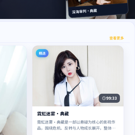
深海审判·典藏
无名特攻·典藏
查看更多
精选
99:33
霓虹迷雾·典藏
霓虹迷雾·典藏是一部以悬疑为核心的影视作
品，围绕危机、反转与人物成长展开，整体节
奏紧凑，值得推荐观看。