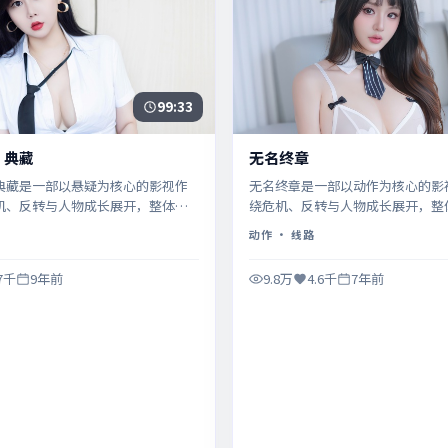
99:33
·典藏
无名终章
典藏是一部以悬疑为核心的影视作
无名终章是一部以动作为核心的影
机、反转与人物成长展开，整体节
绕危机、反转与人物成长展开，整
得推荐观看。
凑，值得推荐观看。
动作
· 线路
.7千
9年前
9.8万
4.6千
7年前